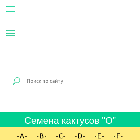
Семена кактусо в "O"
-A-
»
-B-
»
-C-
»
-D-
»
-E-
»
-F-