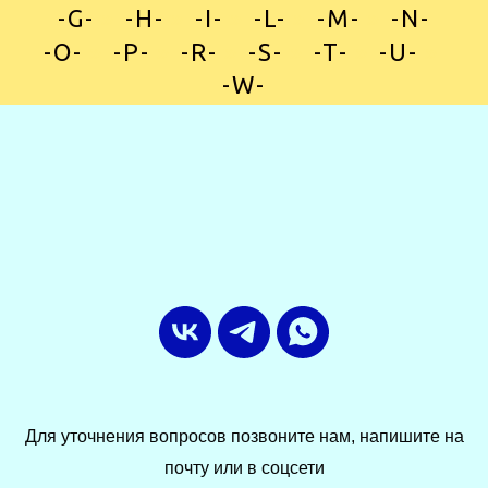
-G-
»
-H-
»
-I-
»
-L-
»
-M-
»
-N-
-O-
»
-P-
»
-R-
»
-S-
»
-T-
»
-U-
»
-W-
Для уточнения вопросов позвоните нам, напишите на
почту или в соцсети