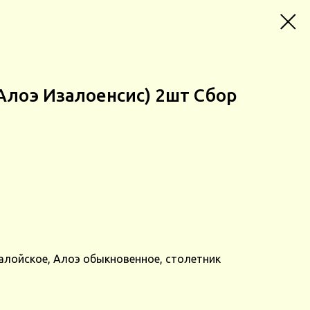
 (Алоэ Изалоенсис) 2шт Сбор
алойское, Алоэ обыкновенное, столетник