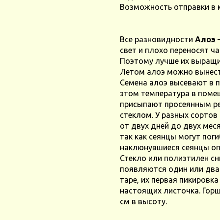
Возможность отправки в 
Все разновидности
Алоэ
свет и плохо переносят ч
Поэтому лучше их выращив
Летом алоэ можно вынест
Семена алоэ высевают в по
этом температура в помещ
присыпают просеянным ре
стеклом. У разных сортов
от двух дней до двух мес
так как сеянцы могут пог
наклюнувшиеся сеянцы оп
Стекло или полиэтилен сн
появляются один или два
таре, их первая пикировка
настоящих листочка. Горш
см в высоту.