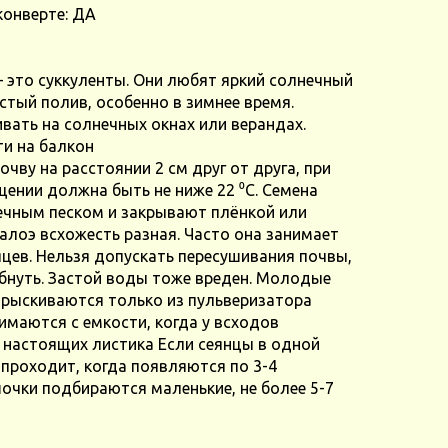
конверте: ДА
– это суккуленты. Они любят яркий солнечный
астый полив, особенно в зимнее время.
ать на солнечных окнах или верандах.
и на балкон
чву на расстоянии 2 см друг от друга, при
ении должна быть не ниже 22 ⁰C. Семена
чным песком и закрывают плёнкой или
 алоэ всхожесть разная. Часто она занимает
яцев. Нельзя допускать пересушивания почвы,
ибнуть. Застой воды тоже вреден. Молодые
рыскиваются только из пульверизатора
имаются с емкости, когда у всходов
 настоящих листика Если сеянцы в одной
 проходит, когда появляются по 3-4
очки подбираются маленькие, не более 5-7