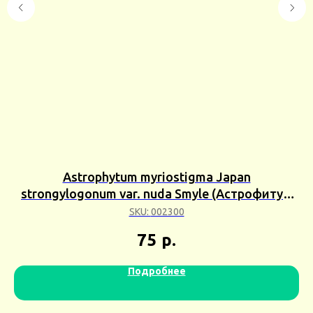
Astrophytum myriostigma Japan
strongylogonum var. nuda Smyle (Астрофитум
мириостигма стронгилогонум нудум Смайл)
SKU:
002300
1шт Сбор 25г
75
р.
Подробнее