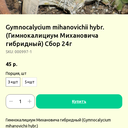
Gymnocalycium mihanovichii hybr.
(Гимнокалициум Михановича
гибридный) Сбор 24г
SKU:
000997-1
р.
45
Порция, шт
3+шт
5+шт
Купить
Гимнокалициум Михановича гибридный (Gymnocalycium
mihanovichii hybr.)