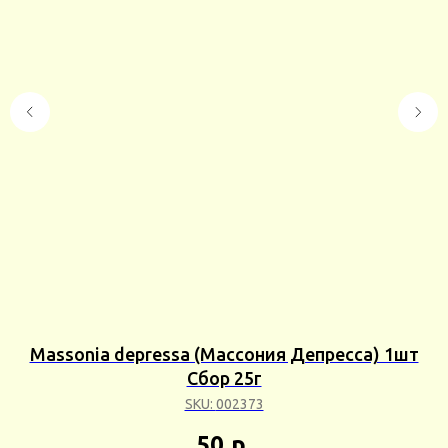
а)
Massonia depressa (Массония Депресса) 1шт
Сбор 25г
SKU:
002373
50
р.