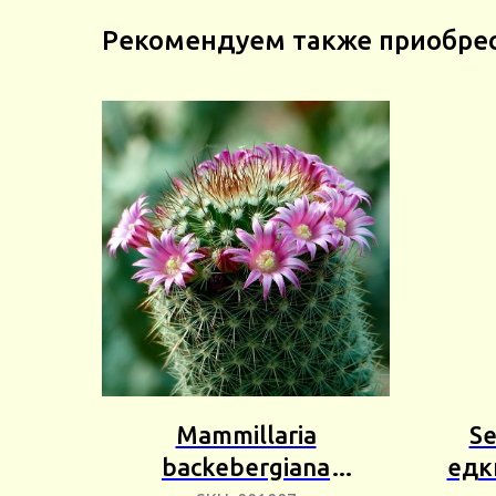
Рекомендуем также приобре
Mammillaria
S
backebergiana
едк