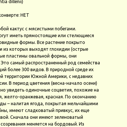
a dillenii)
конверте: НЕТ
бой кактус с мясистыми побегами.
огут иметь прямостоящие или стелющиеся
вовидные формы. Все растение покрыто
 из которых выходят глохидии (острые
вые пластины овальной формы, они
. Это самый распространенный род семейства
й более 300 видов. В природной среде их
ей территории Южной Америки, с недавних
сии. В период цветения (весна-начало осени)
жно увидеть одиночные соцветия, похожие на
я, желто-оранжевая, красная. По окончанию
ды – налитая ягода, покрытая мельчайшими
ны, имеют сладковатый привкус, их еще
вой. Сначала они имеют зеленоватый
 созревания меняется на бордовый. Из