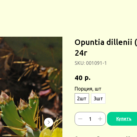
Opuntia dilleni
24г
SKU:
001091-1
р.
40
Порция, шт
2шт
3шт
Купить