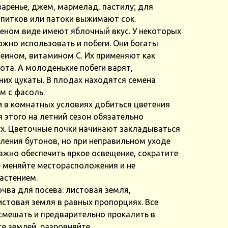
аренье, джем, мармелад, пастилу; для
апитков или патоки выжимают сок.
еном виде имеют яблочный вкус. У некоторых
жно использовать и побеги. Они богаты
еином, витамином С. Их применяют как
ота. А молоденькие побеги варят,
их цукаты. В плодах находятся семена
м с фасоль.
 в комнатных условиях добиться цветения
 этого на летний сезон обязательно
ух. Цветочные почки начинают закладываться
ления бутонов, но при неправильном уходе
Важно обеспечить яркое освещение, сократите
не меняйте месторасположения и не
астением.
чва для посева: листовая земля,
истовая земля в равных пропорциях. Все
мешать и предварительно прокалить в
е землей, разровняйте.