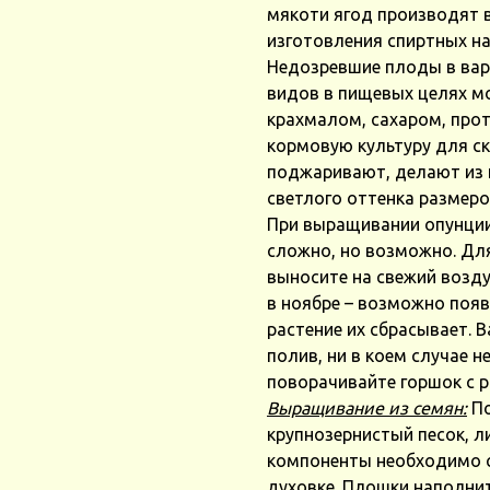
мякоти ягод производят в
изготовления спиртных н
Недозревшие плоды в вар
видов в пищевых целях мо
крахмалом, сахаром, прот
кормовую культуру для ск
поджаривают, делают из н
светлого оттенка размеро
При выращивании опунции
сложно, но возможно. Для
выносите на свежий возд
в ноябре – возможно появ
растение их сбрасывает. 
полив, ни в коем случае 
поворачивайте горшок с р
Выращивание из семян:
По
крупнозернистый песок, л
компоненты необходимо с
духовке. Плошки наполнит