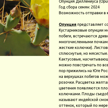
Опунция Диллениуса (Opunti
Год сбора семян: 2024
Возможность отправки в 
Опунция
представляет со
Кустарниковые опунции м
побеги, встречаются дре
многочисленными почками
жесткие колючки). Листо
сплюснутые, но мясистые
Кактусовые, насчитывающи
можно повстречать по вс
пор прижились на Юге Рос
на верхушках побегов мо
розочки. Расцветка желта
цветения появляются пло
колючками. Плоды съедоб
называют индейской смок
оттенок, который по мере