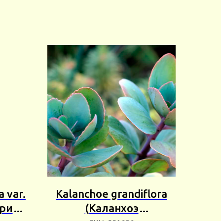
 var.
Kalanchoe grandiflora
ария
(Каланхоэ