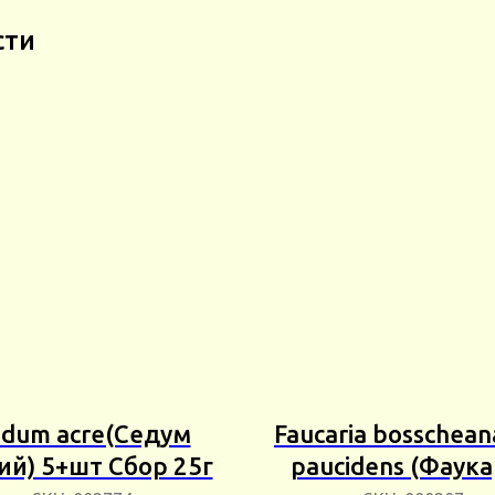
сти
edum acre(Седум
Faucaria bosscheana
ий) 5+шт Сбор 25г
paucidens (Фаук