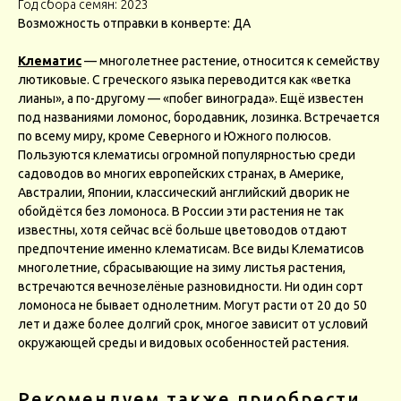
Год сбора семян: 2023
Возможность отправки в конверте: ДА
Клематис
— многолетнее растение, относится к семейству
лютиковые. С греческого языка переводится как «ветка
лианы», а по-другому — «побег винограда». Ещё известен
под названиями ломонос, бородавник, лозинка. Встречается
по всему миру, кроме Северного и Южного полюсов.
Пользуются клематисы огромной популярностью среди
садоводов во многих европейских странах, в Америке,
Австралии, Японии, классический английский дворик не
обойдётся без ломоноса. В России эти растения не так
известны, хотя сейчас всё больше цветоводов отдают
предпочтение именно клематисам. Все виды Клематисов
многолетние, сбрасывающие на зиму листья растения,
встречаются вечнозелёные разновидности. Ни один сорт
ломоноса не бывает однолетним. Могут расти от 20 до 50
лет и даже более долгий срок, многое зависит от условий
окружающей среды и видовых особенностей растения.
Рекомендуем также приобрести