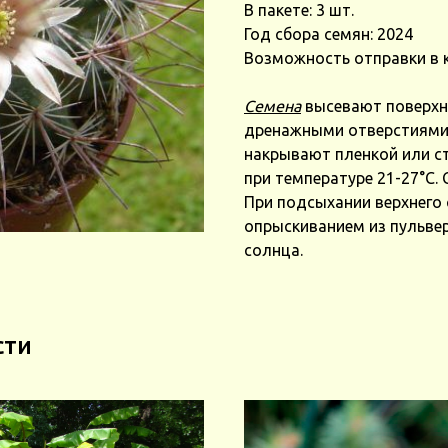
В пакете: 3 шт.
Год сбора семян: 2024
Возможность отправки в 
Семена
высевают поверхно
дренажными отверстиями в
накрывают пленкой или с
при температуре 21-27°С.
При подсыхании верхнего 
опрыскиванием из пульвер
солнца.
сти