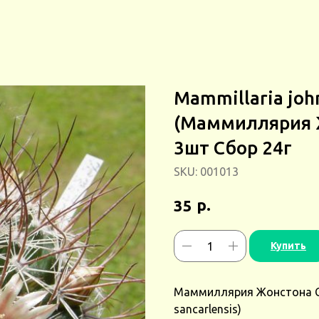
Mammillaria john
(Маммиллярия 
3шт Сбор 24г
SKU:
001013
р.
35
Купить
Маммиллярия Жонстона Cан
sancarlensis)