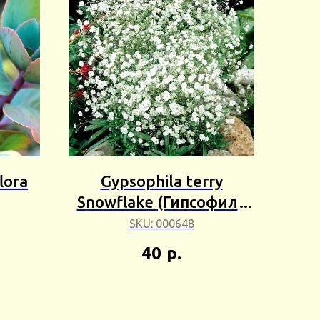
lora
Gypsophila terry
Snowflake (Гипсофила
ое)
махровая Снежинка)
SKU:
000648
г
5+шт Сбор 25г
40
р.