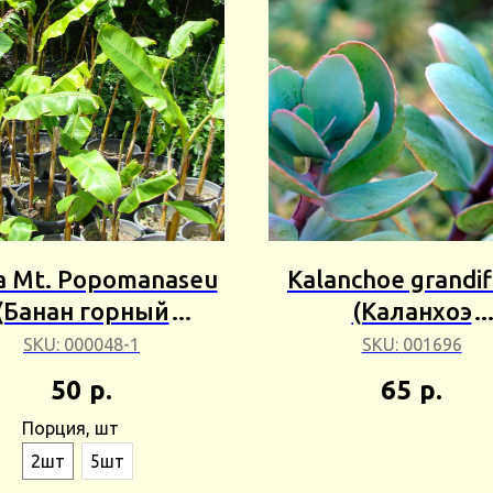
 Mt. Popomanaseu
Kalanchoe grandif
(Банан горный
(Каланхоэ
манасейский) Сбор
крупноцветков
SKU:
000048-1
SKU:
001696
24г
5+шт Сбор 25
50
р.
65
р.
Порция, шт
2шт
5шт