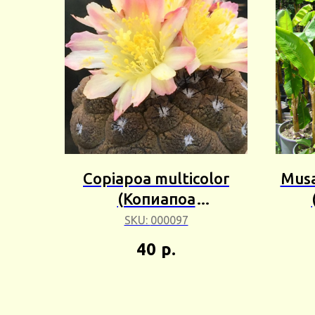
Copiapoa multicolor
Musa
(Копиапоа
мультиколор) 3шт Сбор
попо
SKU:
000097
25г
40
р.