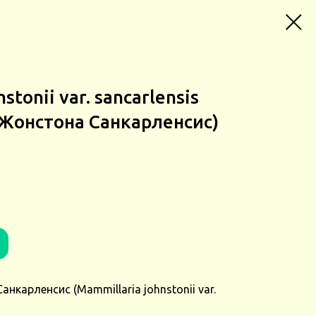
stonii var. sancarlensis
Жонстона Cанкарленсис)
карленсис (Mammillaria johnstonii var.