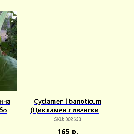
анна
Cyclamen libanoticum
бор
(Цикламен ливанский)
1шт Сбор 25г
SKU:
002653
165
р.