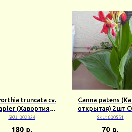
rthia truncata cv.
Canna patens (К
apler (Хавортия
открытая) 2шт С
нката Гаплер) 2шт
24г
SKU:
002324
SKU:
000551
Сбор 24г
180
р.
70
р.