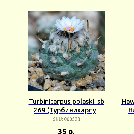
Turbinicarpus polaskii sb
Hawo
269 (Турбиникарпус
H
Поляского) 3шт Сбор
Тру
SKU:
000523
24г
35
р.