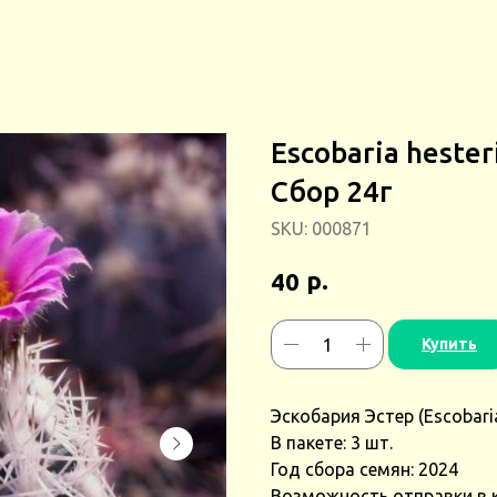
Escobaria heste
Сбор 24г
SKU:
000871
р.
40
Купить
Эскобария Эстер (Escobaria
В пакете: 3 шт.
Год сбора семян: 2024
Возможность отправки в 