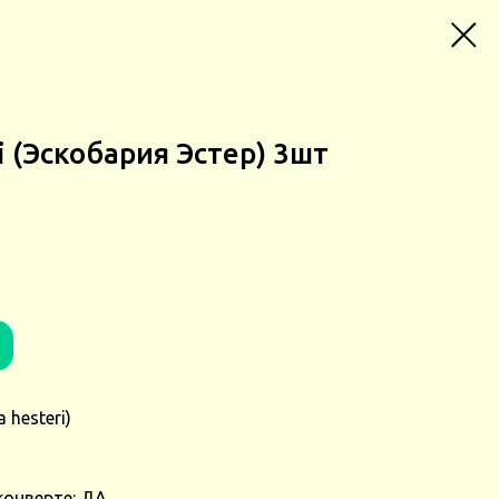
ri (Эскобария Эстер) 3шт
 hesteri)
конверте: ДА