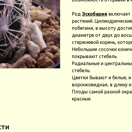
Род
Эскобария
включает 
растений. Цилиндрически
побегами, в высоту дости
диаметре от двух до вос
стержневой корень, кото
Небольшие сосочки конич
покрывают стебель.
Радиальные и центральны
стебель.
Цветки бывают и белые, и
воронковидная, в длину и
Плоды самой разной окрас
красные.
сти