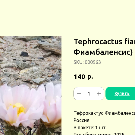
Tephrocactus fi
Фиамбаленсис) 
SKU:
000963
р.
140
Купить
Тефрокактус Фиамбаленсис
Россия
В пакете: 1 шт.
Год сбора семян: 2025