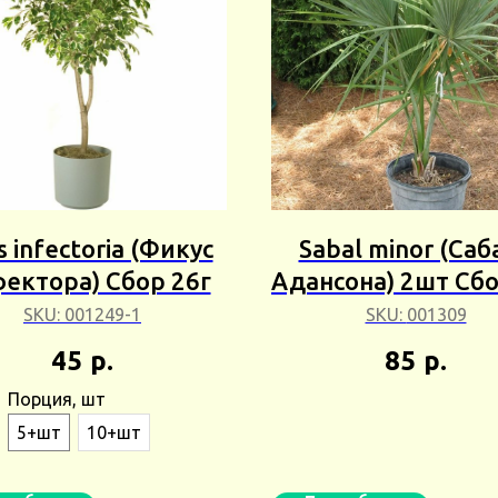
s infectoria (Фикус
Sabal minor (Саб
ектора) Сбор 26г
Адансона) 2шт Сбо
SKU:
001249-1
SKU:
001309
45
р.
85
р.
Порция, шт
5+шт
10+шт