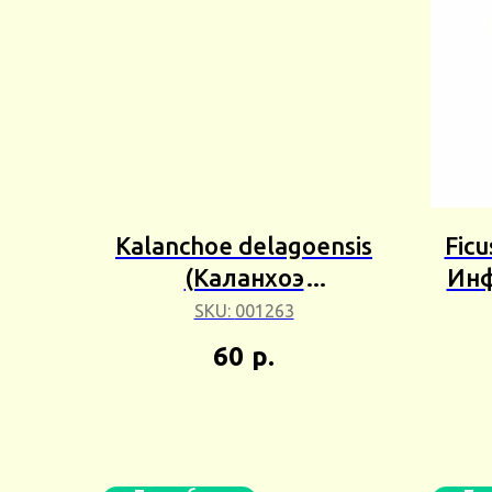
Kalanchoe delagoensis
Ficu
(Каланхоэ
Инф
Делагоенсис) 5+шт
SKU:
001263
Сбор 25г
60
р.