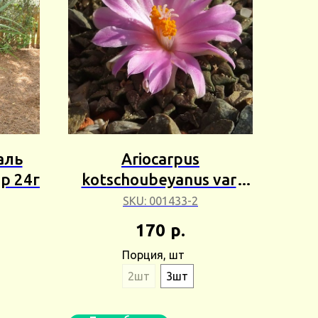
аль
Ariocarpus
р 24г
kotschoubeyanus var.
macdowellii
SKU:
001433-2
(Ариокарпус Кочубея
170
р.
Макдауэла) Сбор 25г
Порция, шт
2шт
3шт