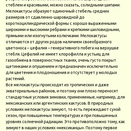
стеблем и красивыми, можно сказать, солидными шипами.
Мелокактусы образуют одиночный стебель средних
размеров от сдавленно-шаровидной до
короткоцилиндрической формы с хорошо выраженными
широкими и высокими ребрами и крепкими шиловидными,
прямыми или изогнутыми колючками. Мелокактусы
отличаются от других родов наличием своеобразного
цветоноса – цефалия – генеративного побега на верхушке
стебля. Цефалий не имеет хлорофилла и устьиц для
газообмена в поверхностных тканях, очень густо покрыт
щетинками и опушением и предназначен исключительно
для цветения и плодоношения и отсутствует у молодых
растений.
Все мелокактусы происходят из тропических и даже
экваториальных районов, и поэтому они плохо переносят
стандартные условия зимовки, применяемые, например, для
мексиканских или аргентинских кактусов. В природных
условиях мелокактусы зимуют, то есть пережидают сухой
сезон, при повышенных температурах и при повышенных
уровнях солнечной радиации. Это противоположно тому, как
зимуют в наших условиях «мексиканцы». Поэтому первое