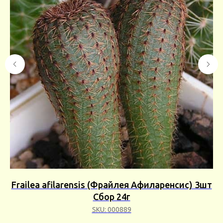
й
Frailea afilarensis (Фрайлея Афиларенсис) 3шт
г
Сбор 24г
SKU:
000889