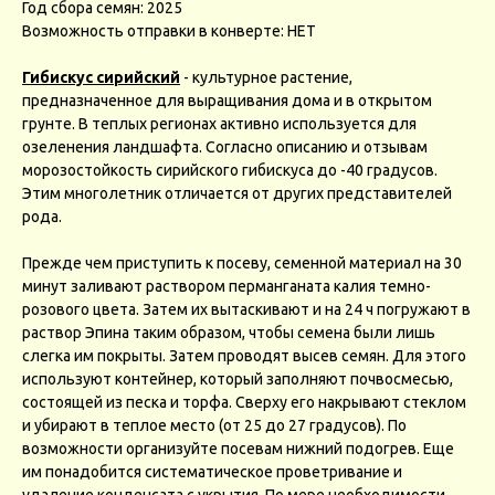
Год сбора семян: 2025
Возможность отправки в конверте: НЕТ
Гибискус сирийский
- культурное растение,
предназначенное для выращивания дома и в открытом
грунте. В теплых регионах активно используется для
озеленения ландшафта. Согласно описанию и отзывам
морозостойкость сирийского гибискуса до -40 градусов.
Этим многолетник отличается от других представителей
рода.
Прежде чем приступить к посеву, семенной материал на 30
минут заливают раствором перманганата калия темно-
розового цвета. Затем их вытаскивают и на 24 ч погружают в
раствор Эпина таким образом, чтобы семена были лишь
слегка им покрыты. Затем проводят высев семян. Для этого
используют контейнер, который заполняют почвосмесью,
состоящей из песка и торфа. Сверху его накрывают стеклом
и убирают в теплое место (от 25 до 27 градусов). По
возможности организуйте посевам нижний подогрев. Еще
им понадобится систематическое проветривание и
удаление конденсата с укрытия. По мере необходимости