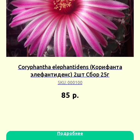
Coryphantha elephantidens (Корифанта
элефантиденс) 2шт Сбор 25г
SKU:
000100
85
р.
Подробнее