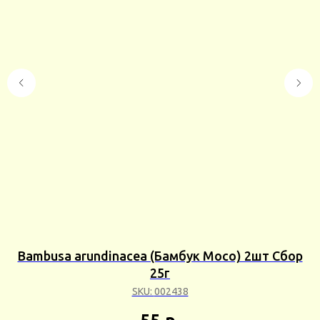
тум
Bambusa arundinacea (Бамбук Мосо) 2шт Сбор
25г
SKU:
002438