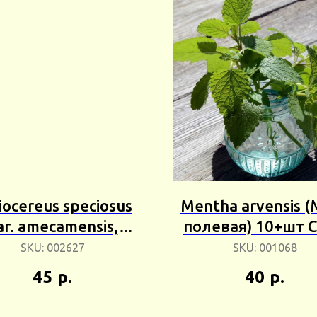
iocereus speciosus
Mentha arvensis (
ar. amecamensis,
полевая) 10+шт 
actus speciosus var.
24г
SKU:
002627
SKU:
001068
amecamensis
45
р.
40
р.
(Гелиоцереус
прекрасный