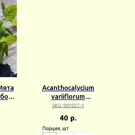
Мята
Acanthocalycium
Сбор
variiflorum
(Акантокалициум
SKU:
001027-1
Варифорум) Сбор 25г
40
р.
Порция, шт