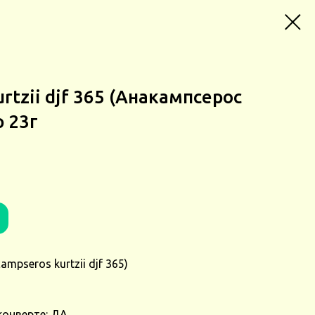
rtzii djf 365 (Анакампсерос
 23г
mpseros kurtzii djf 365)
конверте: ДА