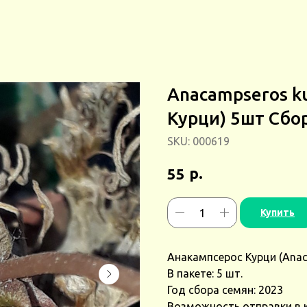
Anacampseros ku
Курци) 5шт Сбор
SKU:
000619
р.
55
Купить
Анакампсерос Курци (Anaca
В пакете: 5 шт.
Год сбора семян: 2023
Возможность отправки в 