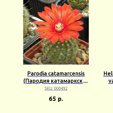
Parodia catamarcensis
Hel
(Пародия катамаркская
v
) 5+шт Сбор 25г
Disoc
SKU:
000492
65
р.