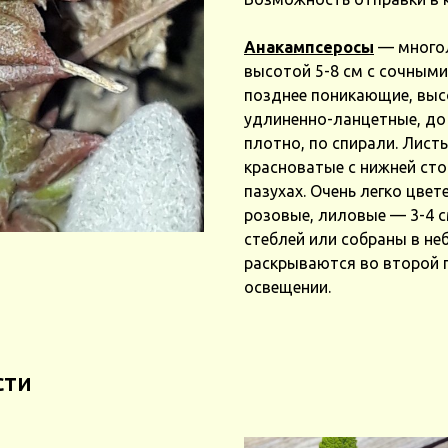
Анакампсеросы
— многол
высотой 5-8 см с сочными
позднее поникающие, высо
удлиненно-ланцетные, до 
плотно, по спирали. Листь
красноватые с нижней ст
пазухах. Очень легко цвет
розовые, лиловые — 3-4 с
стеблей или собраны в не
раскрываются во второй 
освещении.
сти