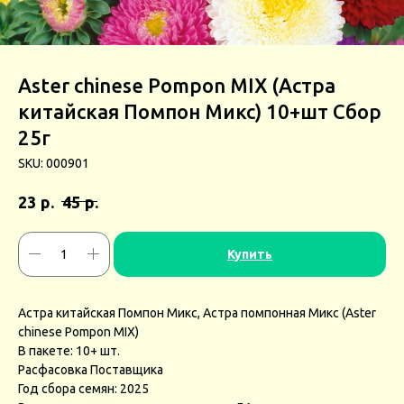
Aster сhinese Pompon MIX (Астра
китайская Помпон Микс) 10+шт Сбор
25г
SKU:
000901
р.
р.
23
45
Купить
Астра китайская Помпон Микс, Астра помпонная Микс (Aster
сhinese Pompon MIX)
В пакете: 10+ шт.
Расфасовка Поставщика
Год сбора семян: 2025