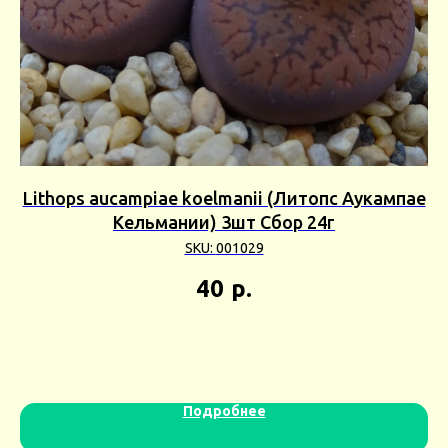
ор
Lithops aucampiae koelmanii (Литопс Аукампае
Кельмании) 3шт Сбор 24г
SKU:
001029
40
р.
Подробнее