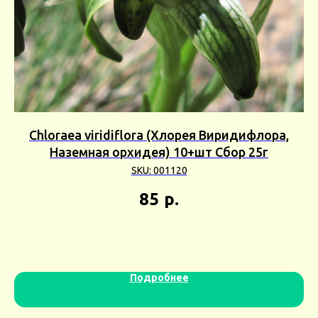
Chloraea viridiflora (Хлорея Виридифлора,
Наземная орхидея) 10+шт Сбор 25г
SKU:
001120
85
р.
Подробнее