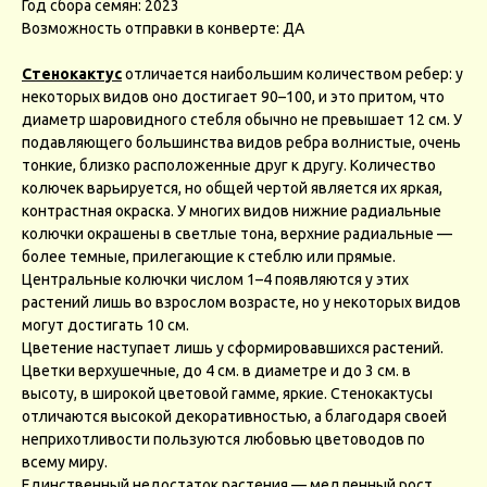
Год сбора семян: 2023
Возможность отправки в конверте: ДА
Стенокактус
отличается наибольшим количеством ребер: у
некоторых видов оно достигает 90–100, и это притом, что
диаметр шаровидного стебля обычно не превышает 12 см. У
подавляющего большинства видов ребра волнистые, очень
тонкие, близко расположенные друг к другу. Количество
колючек варьируется, но общей чертой является их яркая,
контрастная окраска. У многих видов нижние радиальные
колючки окрашены в светлые тона, верхние радиальные —
более темные, прилегающие к стеблю или прямые.
Центральные колючки числом 1–4 появляются у этих
растений лишь во взрослом возрасте, но у некоторых видов
могут достигать 10 см.
Цветение наступает лишь у сформировавшихся растений.
Цветки верхушечные, до 4 см. в диаметре и до 3 см. в
высоту, в широкой цветовой гамме, яркие. Стенокактусы
отличаются высокой декоративностью, а благодаря своей
неприхотливости пользуются любовью цветоводов по
всему миру.
Единственный недостаток растения — медленный рост.