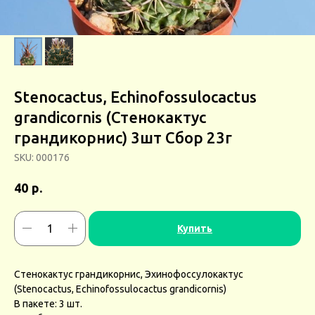
Stenocactus, Echinofossulocactus
grandicornis (Стенокактус
грандикорнис) 3шт Сбор 23г
SKU:
000176
р.
40
Купить
Стенокактус грандикорнис, Эхинофоссулокактус
(Stenocactus, Echinofossulocactus grandicornis)
В пакете: 3 шт.