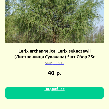
Lаrix archangelica, Lаrix sukaczewii
шт
(Лиственница Сукачева) 5шт Сбор 25г
SKU:
000935
40
р.
Подробнее