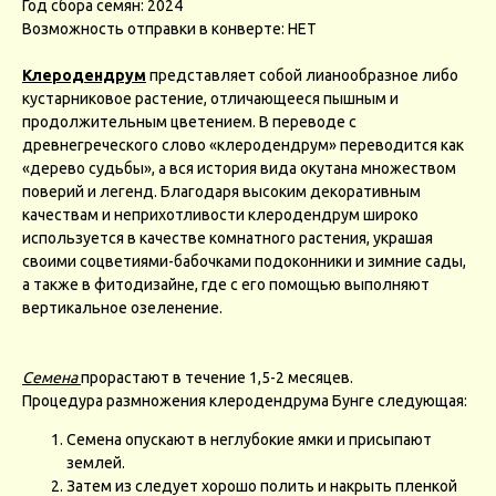
Год сбора семян: 2024
Возможность отправки в конверте: НЕТ
Клеродендрум
представляет собой лианообразное либо
кустарниковое растение, отличающееся пышным и
продолжительным цветением. В переводе с
древнегреческого слово «клеродендрум» переводится как
«дерево судьбы», а вся история вида окутана множеством
поверий и легенд. Благодаря высоким декоративным
качествам и неприхотливости клеродендрум широко
используется в качестве комнатного растения, украшая
своими соцветиями-бабочками подоконники и зимние сады,
а также в фитодизайне, где с его помощью выполняют
вертикальное озеленение.
Семена
прорастают в течение 1,5-2 месяцев.
Процедура размножения клеродендрума Бунге следующая:
Семена опускают в неглубокие ямки и присыпают
землей.
Затем из следует хорошо полить и накрыть пленкой