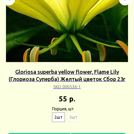
Gloriosa superba yellow flower, Flame Lily
A
(Глориоза Суперба) Желтый цветок Сбор 23г
SKU:
000536-1
55
р.
Порция, шт
2шт
5шт