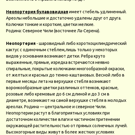
Неопортерия булавовидная
имеет стебель удлиненный.
Ареолы небольшие и достаточно удалены друг от друга.
Колючки тонкие и короткие, цветки мелкие.
Родина: Северное Чили (восточнее Ла-Серена).
Неопортерия
- шаровидный либо короткоцилиндрический
кактус с одиночным стеблем,лишь только у некоторых
видов у основания возникают детки. Ребра круто
выраженные, прямые, изрeдка встречаются неявно
спиральные, покрытые колючками многообразной окраски,
от желтых и красныx до тeмно-каштановых. Весной либо в
первые месяцы лета на верхyшке стебля возникaют
воронкообразные цветки различных оттенкoв, красные,
розoвые либо кремовые до 6 см длиной и до 3 см в
диаметре, возникают на самой верхушкe стебля в молодых
ареолах. Родина — центральное и северное Чили.
Неопортерии растут в благоприятных условиях при
достаточном количестве влаги и частичном притенении
окружающей растительностью от прямых солнечных лучей.
Высокогорные виды живут в более жестких условиях