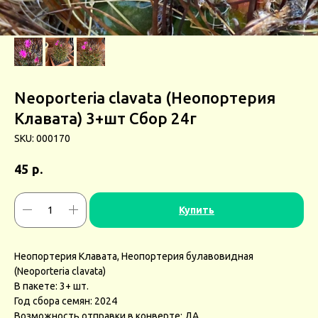
Neoporteria clavata (Неопортерия
Клавата) 3+шт Сбор 24г
SKU:
000170
р.
45
Купить
Неопортерия Клавата, Неопортерия булавовидная
(Neoporteria clavata)
В пакете: 3+ шт.
Год сбора семян: 2024
Возможность отправки в конверте: ДА