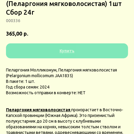
(Пеларгония мягковолосистая) 1шт
Сбор 24г
000336
р.
365,00
Купить
Пеларгония Молликомум, Пеларгония мягковолосистая
(Pelargonium mollicomum JAA1835)
В пакете: 1 шт.
Год сбора семян: 2024
Возможность отправки в конверте: НЕТ
Пеларгония мягковолосистая
произрастает в Восточно-
Капской провинции (Южная Африка). Это приземистый
полукустарник до 20 см в высоту с клубневыми
образованиями на корнях, невысоким толстым стволом и
травянистыми ветвями, одревесневающими со временем.