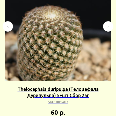
р
Thelocephala duripulpa (Телоцефала
A
Дурипульпа) 5+шт Сбор 25г
SKU:
001487
60
р.