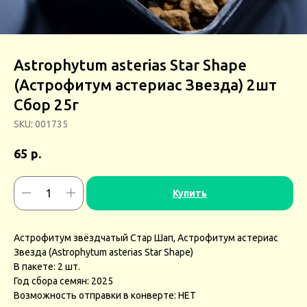
Astrophytum asterias Star Shape
(Астрофитум астериас Звезда) 2шт
Сбор 25г
SKU:
001735
р.
65
Купить
Астрофитум звёздчатый Стар Шап, Астрофитум астериас
Звезда (Astrophytum asterias Star Shape)
В пакете: 2 шт.
Год сбора семян: 2025
Возможность отправки в конверте: НЕТ