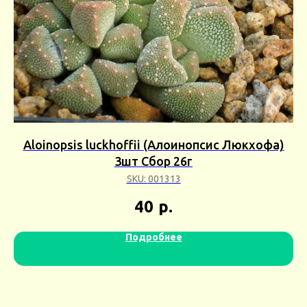
3шт
Aloinopsis luckhoffii (Алоинопсис Люкхофа)
3шт Сбор 26г
SKU:
001313
40
р.
Подробнее