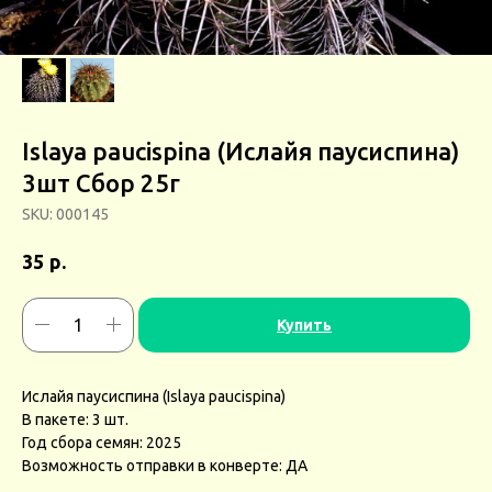
Islaya paucispina (Ислайя паусиспина)
3шт Сбор 25г
SKU:
000145
р.
35
Купить
Ислайя паусиспина (Islaya paucispina)
В пакете: 3 шт.
Год сбора семян: 2025
Возможность отправки в конверте: ДА