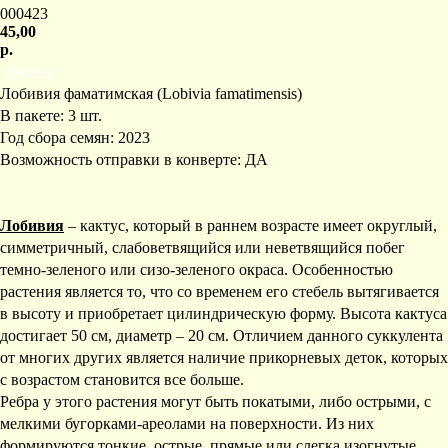
000423
45,00
р.
Купить
Лобивия фаматимская (Lobivia famatimensis)
В пакете: 3 шт.
Год сбора семян: 2023
Возможность отправки в конверте: ДА
Лобивия
– кактус, который в раннем возрасте имеет округлый,
симметричный, слабоветвящийся или неветвящийся побег
темно-зеленого или сизо-зеленого окраса. Особенностью
растения является то, что со временем его стебель вытягивается
в высоту и приобретает цилиндрическую форму. Высота кактуса
достигает 50 см, диаметр – 20 см. Отличием данного суккулента
от многих других является наличие прикорневых деток, которых
с возрастом становится все больше.
Ребра у этого растения могут быть покатыми, либо острыми, с
мелкими бугорками-ареолами на поверхности. Из них
формируются тонкие, острые, прямые или слегка изогнутые