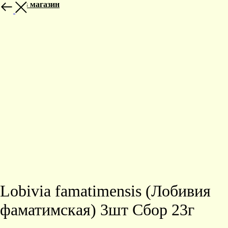
Назад в магазин
Lobivia famatimensis (Лобивия
фаматимская) 3шт Сбор 23г