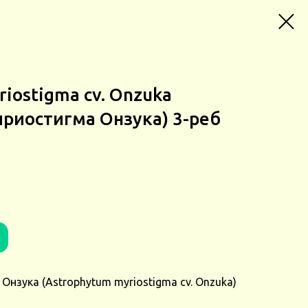
iostigma cv. Onzuka
риостигма Онзука) 3-реб
нзука (Astrophytum myriostigma cv. Onzuka)