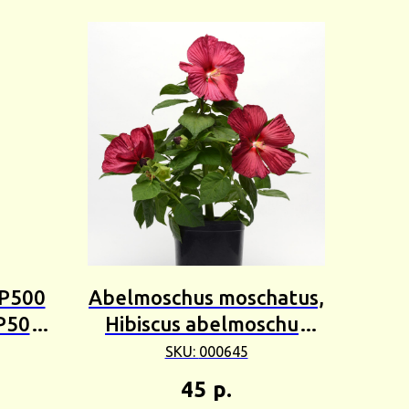
RP500
Abelmoschus moschatus,
P500)
Hibiscus abelmoschus
(Гибискус мускусный)
SKU:
000645
5шт Сбор 24г
45
р.