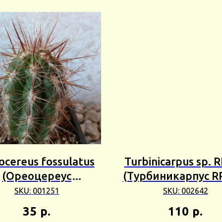
ocereus fossulatus
Turbinicarpus sp. 
(Ореоцереус
(Турбиникарпус R
енный) 3шт Сбор
1шт Сбор 25г
SKU:
001251
SKU:
002642
25г
35
р.
110
р.