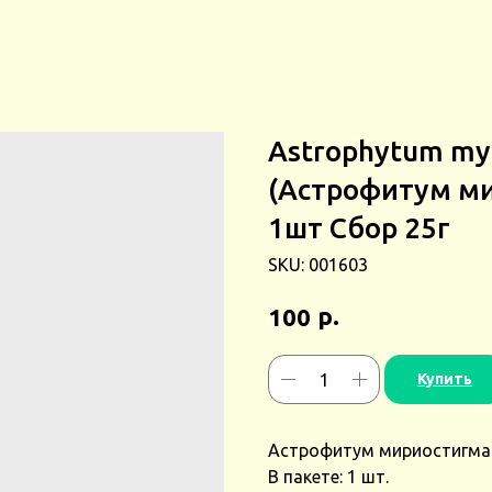
Astrophytum myr
(Астрофитум ми
1шт Сбор 25г
SKU:
001603
р.
100
Купить
Астрофитум мириостигма О
В пакете: 1 шт.