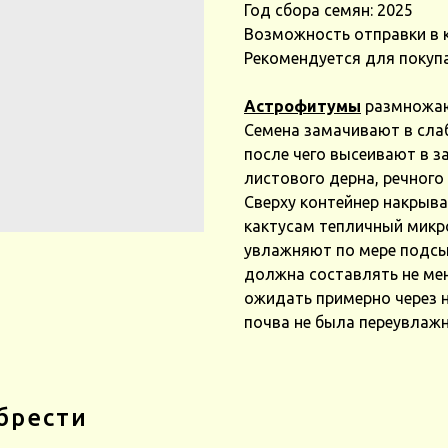
Год сбора семян: 2025
Возможность отправки в 
Рекомендуется для покуп
Астрофитумы
размножаю
Семена замачивают в слаб
после чего высеивают в з
листового дерна, речного 
Сверху контейнер накрыв
кактусам тепличный микр
увлажняют по мере подсы
должна составлять не мен
ожидать примерно через н
почва не была переувлажн
брести