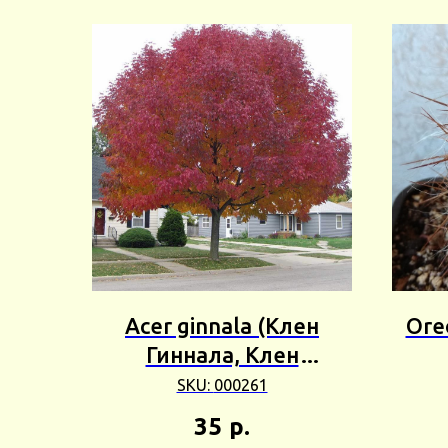
Acer ginnala (Клен
Ore
Гиннала, Клен
приречный) 3шт Сбор
кам
SKU:
000261
25г
35
р.