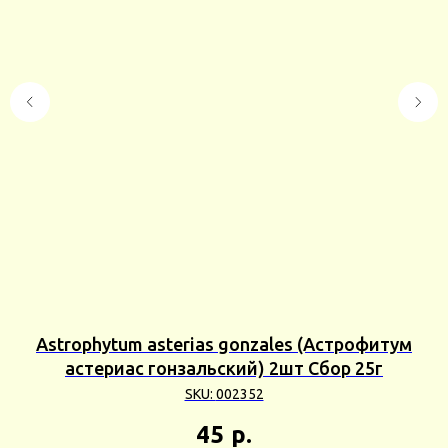
Astrophytum asterias gonzales (Астрофитум
астериас гонзальский) 2шт Сбор 25г
SKU:
002352
45
р.