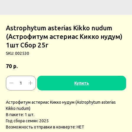
Astrophytum asterias Kikko nudum
(Астрофитум астериас Кикко нудум)
1шт Сбор 25г
SKU:
002530
р.
70
Купить
Астрофитум астериас Кикко нудум (Astrophytum asterias
Kikko nudum)
В пакете: 1 шт.
Год сбора семян: 2025
Возможность отправки в конверте: НЕТ