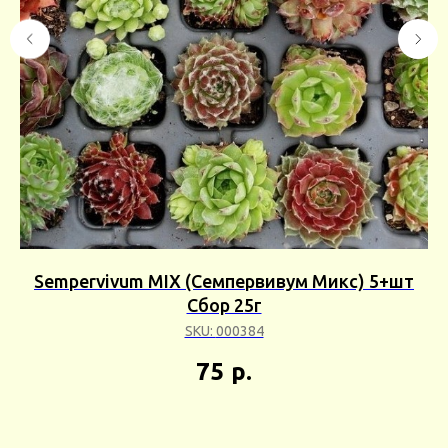
)
Sempervivum MIX (Семпервивум Микс) 5+шт
Сбор 25г
М
SKU:
000384
75
р.