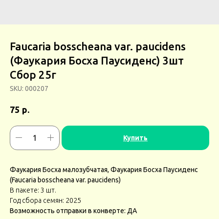
Faucaria bosscheana var. paucidens
(Фаукария Босха Паусиденс) 3шт
Сбор 25г
SKU:
000207
р.
75
Купить
Фаукария Босха малозубчатая, Фаукария Босха Паусиденс
(Faucaria bosscheana var. paucidens)
В пакете: 3 шт.
Год сбора семян: 2025
Возможность отправки в конверте: ДА