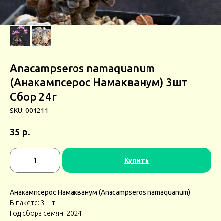
Anacampseros namaquanum
(Анакампсерос Намакванум) 3шт
Сбор 24г
SKU:
001211
р.
35
Купить
Анакампсерос Намакванум (Anacampseros namaquanum)
В пакете: 3 шт.
Год сбора семян: 2024