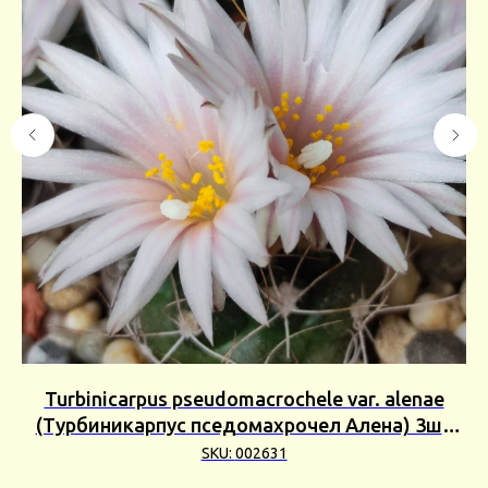
Turbinicarpus pseudomacrochele var. alenae
C
(Турбиникарпус пседомахрочел Алена) 3шт
Сбор 25г
SKU:
002631