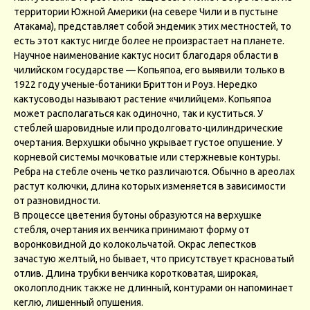
территории Южной Америки (на севере Чили и в пустыне
Атакама), представляет собой эндемик этих местностей, то
есть этот кактус нигде более не произрастает на планете.
Научное наименование кактус носит благодаря области в
чилийском государстве — Копьяпоа, его выявили только в
1922 году ученые-ботаники Бриттон и Роуз. Нередко
кактусоводы называют растение «чилийцем». Копьяпоа
может располагаться как одиночно, так и куститься. У
стеблей шаровидные или продолговато-цилиндрические
очертания. Верхушки обычно укрывает густое опушение. У
корневой системы мочковатые или стержневые контуры.
Ребра на стебле очень четко различаются. Обычно в ареолах
растут колючки, длина которых изменяется в зависимости
от разновидности.
В процессе цветения бутоны образуются на верхушке
стебля, очертания их венчика принимают форму от
воронковидной до колокольчатой. Окрас лепестков
зачастую желтый, но бывает, что присутствует красноватый
отлив. Длина трубки венчика коротковатая, широкая,
околоплодник также не длинный, контурами он напоминает
кеглю, лишенный опушения.