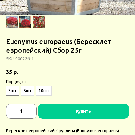
Euonymus europaeus (Бересклет
европейский) Сбор 25г
SKU:
000226-1
р.
35
Порция, шт
3шт
5шт
10шт
Купить
Бересклет европейский, бруслина (Euonymus europaeus)