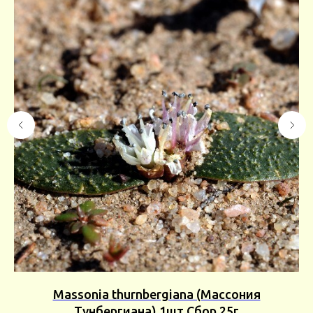
е
Massonia thurnbergiana (Массония
Тунбергиана) 1шт Сбор 25г