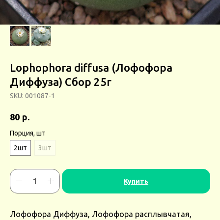
Lophophora diffusa (Лофофора
Диффуза) Сбор 25г
SKU:
001087-1
р.
80
Порция, шт
2шт
3шт
Купить
Лофофора Диффуза, Лофофора расплывчатая,