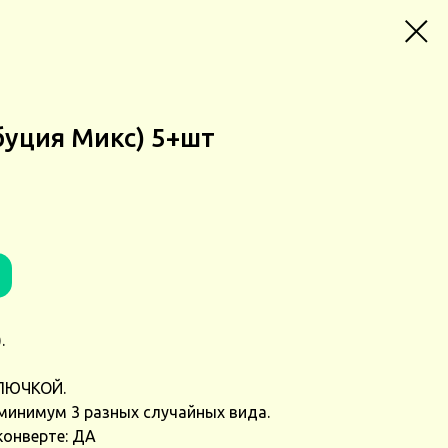
буция Микс) 5+шт
.
ЛЮЧКОЙ.
минимум 3 разных случайных вида.
конверте: ДА