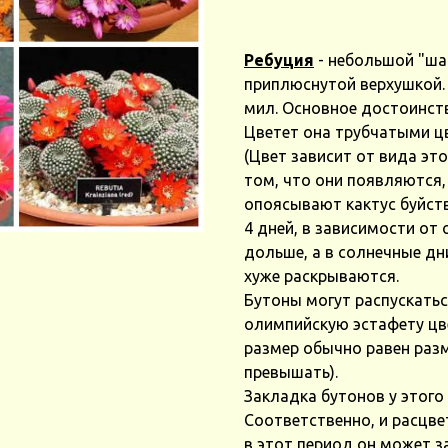
Ребуция
- небольшой "ша
приплюснутой верхушкой. 
мил. Основное достоинств
Цветет она трубчатыми ц
(Цвет зависит от вида это
том, что они появляются, 
опоясывают кактус буйств
4 дней, в зависимости от
дольше, а в солнечные дн
хуже раскрываются.
Бутоны могут распускатьс
олимпийскую эстафету цве
размер обычно равен разм
превышать).
Закладка бутонов у этого
Соответственно, и расцве
в этот период он может 