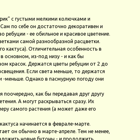
рик" с густыми мелкими колючками и
Сам по себе он достаточно декоративен и
о ребуции - ее обильное и красивое цветение.
ветками самой разнообразной расцветки.
го кактуса). Отличительная особенность в
в основном, из-под низу - и как бы
ом красок. Держатся цветы ребуции от 2 до
 освещения. Если света меньше, то держатся
и -меньше. Однако в пасмурную погоду они
я поочередно, как бы передавая друг другу
тения. А могут раскрываться сразу. Их
еру самого растения (а может даже его
 кактуса начинается в феврале-марте.
тает он обычно в марте-апреле. Тем не менее,
заложить новые бутоны - и продолжить