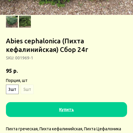
Abies cephalonica (Пихта
кефалинийская) Сбор 24г
SKU:
001969-1
р.
95
Порция, шт
3шт
5шт
Купить
Пихта греческая, Пихта кефалинийская, Пихта Цефалоника