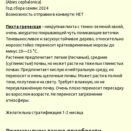
(Abies cephalonica)
Год сбора семян: 2024
Возможность отправки в конверте: НЕТ
Пихта греческая
– некрупная пихта с темно-зеленой хвоей,
очень аккуратно покрывающей чуть поникающие веточки.
Теневыносливое и засухоустойчивое дерево, относительно
морозостойко: переносит кратковременные морозы до
минус 20—25 °С.
Растение предпочитает легкие (песчаные), средние
(суглинистые) почвы, но может расти на тяжелых глинистых
почвах. Предпочитает кислую и нейтральную среду, но
переносит и очень щелочные почвы. Может расти в полной
тени, полутени и на свету. Требует влажную, но не
переувлажнённую почву. Очень плохо переносит пересадку
во взрослом возрасте. Не переносит загрязнение
атмосферы.
Желательна стратификация 1-2 месяца.
Рекомендуем также приобрести