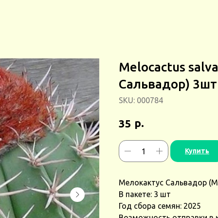
Melocactus salv
Сальвадор) 3шт
SKU:
000784
р.
35
Купить
Мелокактус Сальвадор (Me
В пакете: 3 шт
Год сбора семян: 2025
Возможность отправки в 