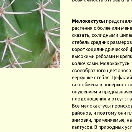
Мелокактусы
представля
растения с более или ме
сказать, солидными шипа
стебель средних размеро
короткоцилиндрической 
высокими ребрами и кре
колючками. Мелокактусы 
своеобразного цветоноса 
верхушке стебля. Цефалий
газообмена в поверхностн
опушением и предназначе
плодоношения и отсутств
Все мелокактусы происхо
районов, и поэтому они п
зимовки, применяемые, на
кактусов. В природных ус