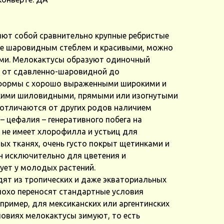
ют собой сравнительно крупные ребристые
нее шаровидным стеблем и красивыми, можно
ми. Мелокактусы образуют одиночный
в от сдавленно-шаровидной до
формы с хорошо выраженными широкими и
пкими шиловидными, прямыми или изогнутыми
отличаются от других родов наличием
– цефалия – генеративного побега на
 не имеет хлорофилла и устьиц для
ых тканях, очень густо покрыт щетинками и
н исключительно для цветения и
ует у молодых растений.
дят из тропических и даже экваториальных
лохо переносят стандартные условия
пример, для мексиканских или аргентинских
ловиях мелокактусы зимуют, то есть