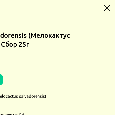
adorensis (Мелокактус
 Сбор 25г
locactus salvadorensis)
конверте: ДА