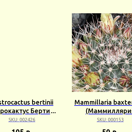
trocactus bertinii
Mammillaria baxte
трокактус Бертини)
(Маммилляри
2шт Сбор 24г
Бахтериана) 5шт 
SKU:
002426
SKU:
000153
25г
105
р.
50
р.