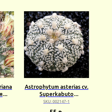
riana
Astrophytum asterias cv.
я
Superkabuto
Сбор
(Астрофитум астериас
SKU:
002147-1
Суперкабуто) Белый
55
р.