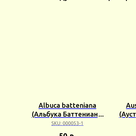
Albuca batteniana
Aus
(Альбука Баттениана)
(Аус
Сбор 25г
SKU:
000053-1
50
р.