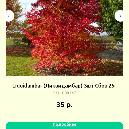
)
Liquidambar (Ликвидамбар) 3шт Сбор 25г
SKU:
000267
35
р.
Подробнее