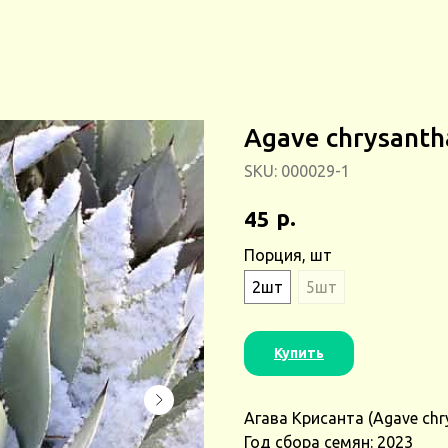
Agave chrysanth
SKU:
000029-1
р.
45
Порция, шт
2шт
5шт
Купить
Агава Крисанта (Agave chr
Год сбора семян: 2023