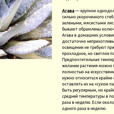
Агава
— крупное однодоль
сильно укороченного стеб
зелеными, мясистыми лист
бывают обрамлены колюч
Агава в домашних условия
достаточно неприхотливы
освещении не требуют при
прохладное, но светлое п
Предпочтительная темпера
желании растения можно 
полностью на искусственн
нужно относиться крайне с
оставлять их на «сухом п
быть регулярным, но край
средней температуры в по
раза в неделю. Если окол
одного раза в неделю.