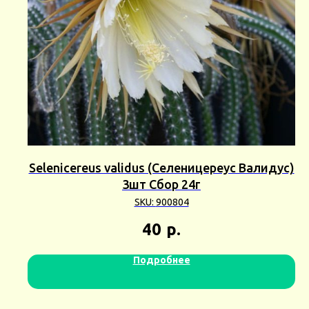
Selenicereus validus (Селеницереус Валидус)
3шт Сбор 24г
SKU:
900804
40
р.
Подробнее