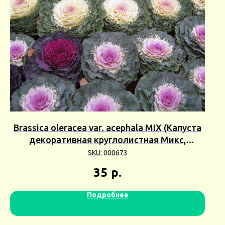
Brassica oleracea var. acephala MIX (Капуста
декоративная круглолистная Микс,
Брассика) 5шт Сбор 23г
SKU:
000673
35
р.
Подробнее