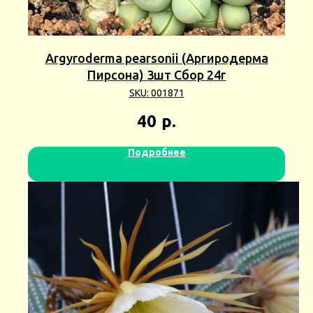
Argyroderma pearsonii (Аргиродерма
Пирсона) 3шт Сбор 24г
SKU:
001871
40
р.
Подробнее