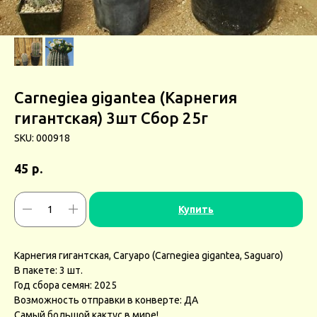
Carnegiea gigantea (Карнегия
гигантская) 3шт Сбор 25г
SKU:
000918
р.
45
Купить
Карнегия гигантская, Сагуаро (Carnegiea gigantea, Saguaro)
В пакете: 3 шт.
Год сбора семян: 2025
Возможность отправки в конверте: ДА
Самый большой кактус в мире!