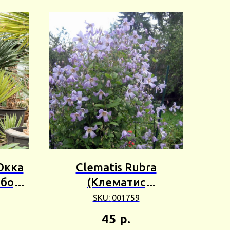
(Юкка
Clematis Rubra
Сбор
(Клематис
ботанический Ханна)
SKU:
001759
3шт Сбор 24г
45
р.