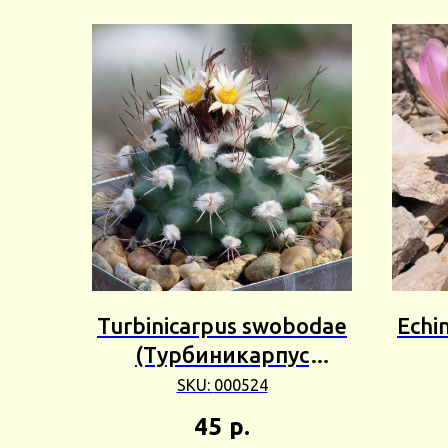
Turbinicarpus swobodae
Echi
(Турбиникарпус
Cвободаи) 3шт Сбор
SKU:
000524
25г
пект
45
р.