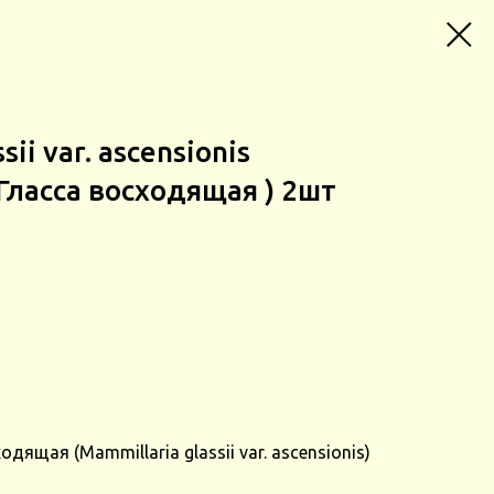
ii var. ascensionis
ласса восходящая ) 2шт
ящая (Mammillaria glassii var. ascensionis)