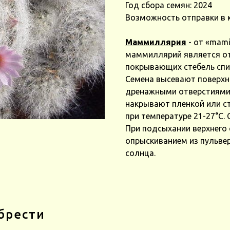
Год сбора семян: 2024
Возможность отправки в 
Маммиллярия
- от «mami
маммиллярий является отс
покрывающих стебель сп
Семена высевают поверхно
дренажными отверстиями в
накрывают пленкой или с
при температуре 21-27°С.
При подсыхании верхнего 
опрыскиванием из пульвер
солнца.
брести