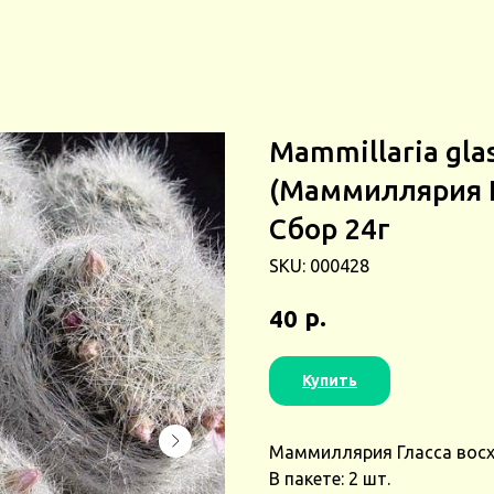
Mammillaria glass
(Маммиллярия Г
Сбор 24г
SKU:
000428
р.
40
Купить
Маммиллярия Гласса восход
В пакете: 2 шт.