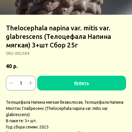
Thelocephala napina var. mitis var.
glabrescens (Телоцефала Напина
мягкая) 3+шт Сбор 25г
SKU:
002384
р.
40
Купить
Телоцефала Напина мягкая безволосая, Телоцефала Напина
Милтис Глабресенс (Thelocephala napina var. mitis var.
glabrescens)
В пакете: 3+ шт.
Год сбора семян: 2025