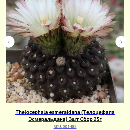
Thelocephala esmeraldana (Телоцефала
25г
Эсмеральдана) 3шт Сбор 25г
SKU:
001488