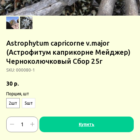
Astrophytum capricorne v.major
(Астрофитум каприкорне Мейджер)
Черноколючковый Сбор 25г
SKU:
000080-1
р.
30
Порция, шт
2шт
5шт
Купить