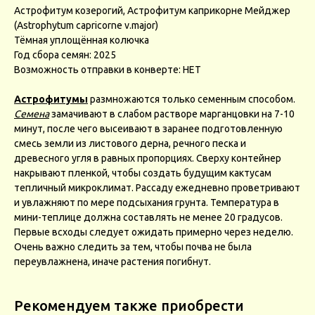
Астрофитум козерогий, Астрофитум каприкорне Мейджер
(Astrophytum capricorne v.major)
Тёмная уплощённая колючка
Год сбора семян: 2025
Возможность отправки в конверте: НЕТ
Астрофитумы
размножаются только семенным способом.
Семена
замачивают в слабом растворе марганцовки на 7-10
минут, после чего высеивают в заранее подготовленную
смесь земли из листового дерна, речного песка и
древесного угля в равных пропорциях. Сверху контейнер
накрывают пленкой, чтобы создать будущим кактусам
тепличный микроклимат. Рассаду ежедневно проветривают
и увлажняют по мере подсыхания грунта. Температура в
мини-теплице должна составлять не менее 20 градусов.
Первые всходы следует ожидать примерно через неделю.
Очень важно следить за тем, чтобы почва не была
переувлажнена, иначе растения погибнут.
Рекомендуем также приобрести