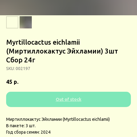
Myrtillocactus eichlamii
(Миртиллокактус Эйхламии) 3шт
Сбор 24г
SKU:
002197
р.
45
Out of stock
Миртиллокактус Эйхламии (Myrtillocactus eichlamii)
В пакете: 3 шт.
Год сбора семян: 2024