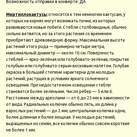
Возможность отправки в конверте: ДА
Миртиллокактусы
относятся к тем немногим кактусам, у
которых на корнях могут возникать почки, из которых
развиваются новые побеги. Стебли столбовидные, обычно
сильно ветвятся, из-за этого растения со временем
приобретают древовидную форму. Максимальная высота
растений этого рода — примерно четыре метра,
максимальный диаметр — около 10 см. Поверхность
стеблей — ярко-зелёная или голубовато-зелёная, покрытая
голубым или голубовато-серым восковым налётом. Голубая
окраска в большей степени характерна для молодых
растений, растущих в условиях яркого солнечного
освещения. При недостаточном освещении стебли
становятся более зелёными. Число рёбер — 5 или 6.
Расстояние между ареолами — от 6 до 25 мм в зависимости
от вида. Радиальных колючек обычно пять, их длина у
взрослых растений — до 2 мм; центральная колючка одна,
более длинная и более мощная. У молодых растений,
выращенных из семян, все колючки обычно совсем короткие
не более 1 мм.