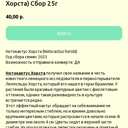
Хорста) Сбор 25г
р.
40,00
Купить
Нотокактус Хорста (Notocactus horstii)
Год сбора семян: 2025
Возможность отправки в конверте: ДА
Нотокактус Хорста
получил свое название в честь
известного немецкого исследователя и первооткрывателя
Леопольдо Хорста, который его нашел в горах Бразилии. У
растения были красивые пурпурные цветки с фиолетовым
оттенком, однако такая разновидность в культуре
встречается редко.
Этот эффектный кактус обращает на себя внимание не
только интересным стеблем, но и яркими довольно
крупными цветами, которые распускаются в начале осени. В
диаметре они около 4 см. Цветы сидят в верхней части
стебля. Их продолговатые лепестки окрашены в приятный