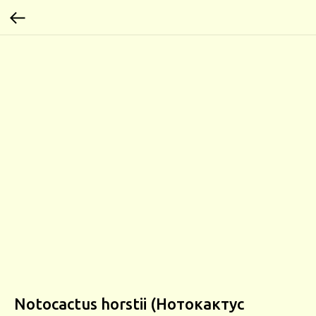
Notocactus horstii (Нотокактус