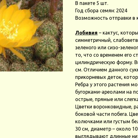
В пакете 5 шт.
Год сбора семян: 2024
Возможность отправки в 
Лобивия
– кактус, которы
симметричный, слабоветв
зеленого или сизо-зелено
то, что со временем его с
цилиндрическую форму. Вы
см. Отличием данного сук
прикорневых деток, котор
Ребра у этого растения м
бугорками-ареолами на по
острые, прямые или слегк
Цветки воронковидные, р
боковой части побега. Ц
колючками или густым бе
30 см, диаметр – около 10
выглядывают длинные ни