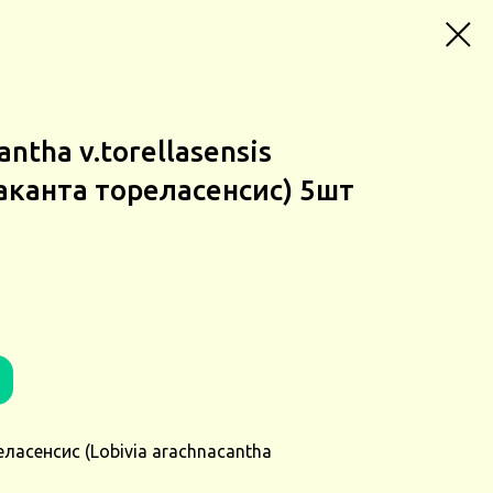
antha v.torellasensis
аканта тореласенсис) 5шт
ласенсис (Lobivia arachnacantha