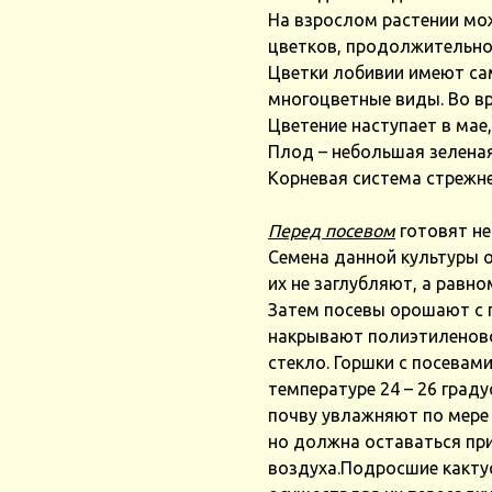
На взрослом растении мож
цветков, продолжительнос
Цветки лобивии имеют са
многоцветные виды. Во вр
Цветение наступает в мае
Плод – небольшая зеленая
Корневая система стрежне
Перед посевом
готовят не
Семена данной культуры 
их не заглубляют, а равн
Затем посевы орошают с 
накрывают полиэтиленово
стекло. Горшки с посевам
температуре 24 – 26 граду
почву увлажняют по мере
но должна оставаться при
воздуха.Подросшие какту