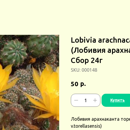
Lobivia arachnac
(Лобивия арахн
Сбор 24г
SKU:
000148
р.
50
Купить
Лобивия арахнаканта торе
v.torellasensis)