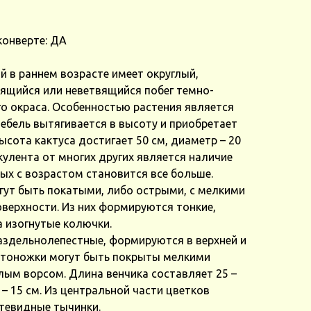
конверте: ДА
й в раннем возрасте имеет округлый,
ящийся или неветвящийся побег темно-
го окраса. Особенностью растения является
тебель вытягивается в высоту и приобретает
сота кактуса достигает 50 см, диаметр – 20
кулента от многих других является наличие
ых с возрастом становится все больше.
огут быть покатыми, либо острыми, с мелкими
верхности. Из них формируются тонкие,
а изогнутые колючки.
аздельнолепестные, формируются в верхней и
ветоножки могут быть покрыты мелкими
лым ворсом. Длина венчика составляет 25 –
 – 15 см. Из центральной части цветков
тевидные тычинки.