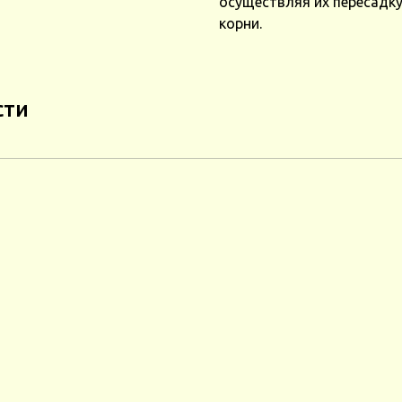
осуществляя их пересадку
корни.
сти