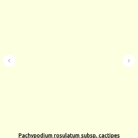
Pachypodium rosulatum subsp. cactipes