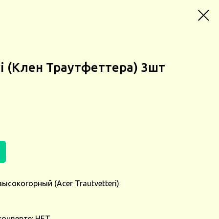
ri (Клен Траутфеттера) 3шт
ысокогорный (Acer Trautvetteri)
конверте: НЕТ