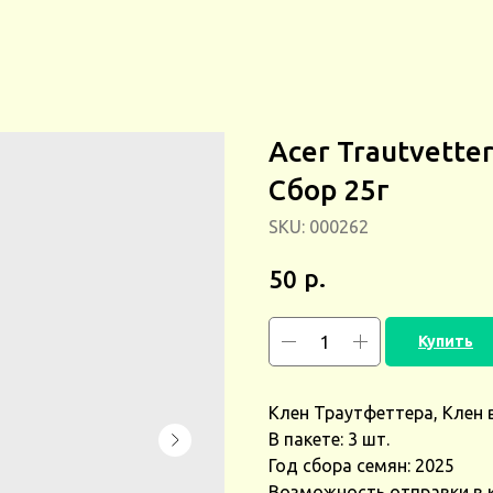
Acer Trautvette
Сбор 25г
SKU:
000262
р.
50
Купить
Клен
Траутфеттера, Клен в
В пакете: 3 шт.
Год сбора семян: 2025
Возможность отправки в 