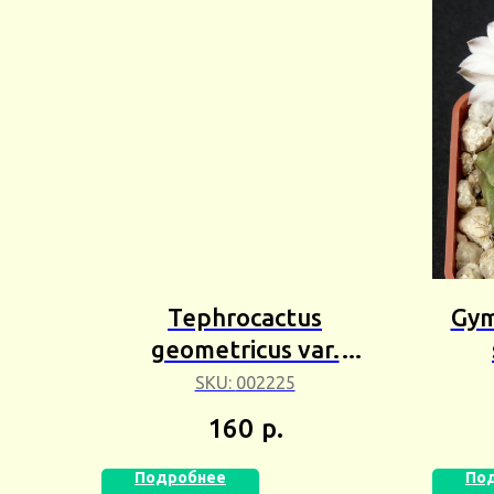
Tephrocactus
Gym
geometricus var.
fiambalensis
(Гим
SKU:
002225
(Тефрокактус
тор
160
р.
Геометрикус
Фиамбаленсис) 1шт
Подробнее
По