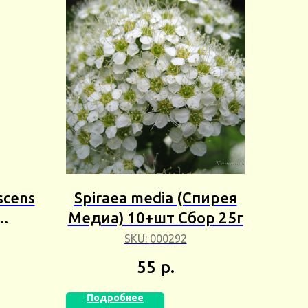
scens
Spiraea media (Спирея
Медиа) 10+шт Сбор 25г
+шт
SKU:
000292
55
р.
Подробнее