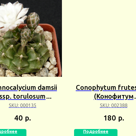
nocalycium damsii
Conophytum frute
ssp. torulosum
(Конофитум
нокалициум Дамса
Фрутесенсис) 3
SKU:
000135
SKU:
002388
улозум) 3+шт Сбор
Сбор 25г
40
р.
180
р.
25г
дробнее
Подробнее