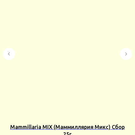
s
Mammillaria MIX (Маммиллярия Микс) Сбор
O
25г
25г