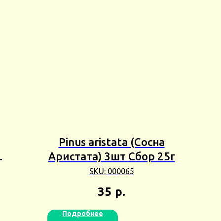
Pinus aristata (Сосна
Аристата) 3шт Сбор 25г
н
SKU:
000065
Сбор
35
р.
Подробнее