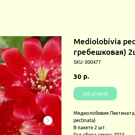
Mediolobivia pe
гребешковая) 2
SKU:
000477
р.
30
Out of stock
Медиолобивия Пектината,
pectinatа)
В пакете 2 шт.
Год сбора семян: 2023