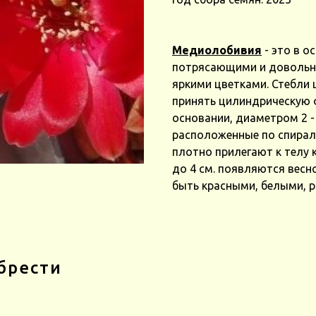
Медиолобивия
- это в о
потрясающими и довольн
яркими цветками. Стебли 
принять цилиндрическую 
основании, диаметром 2 -
расположенные по спирал
плотно прилегают к телу
до 4 см. появляются весно
быть красными, белыми, 
брести