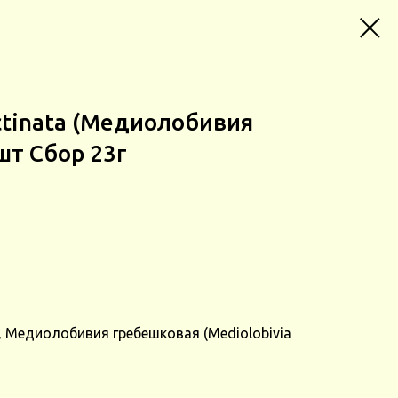
ctinatа (Медиолобивия
шт Сбор 23г
 Медиолобивия гребешковая (Mediolobivia