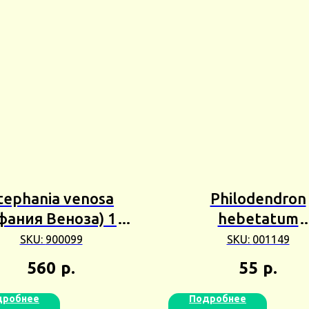
tephania venosa
Philodendron
фания Веноза) 1шт
hebetatum
Сбор 25г
(Филодендро
SKU:
900099
SKU:
001149
Хебетатум) 3шт 
560
р.
55
р.
24г
дробнее
Подробнее