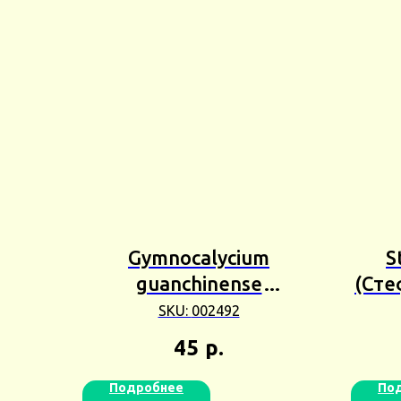
Gymnocalycium
S
guanchinense
(Сте
(Гимнокалициум
SKU:
002492
Гуанчинены) 2шт Сбор
45
р.
25г
Подробнее
По