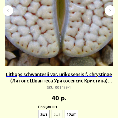
Lithops schwantesii var. urikosensis f. chrystinae
шт
(Литопс Швантеса Урикосенсис Кристина)
Сбор 25г
SKU:
001479-1
40
р.
Порция, шт
3шт
5шт
10шт