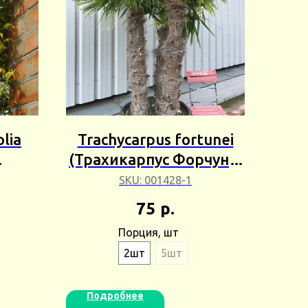
olia
Trachycarpus fortunei
(Трахикарпус Форчуна)
ый,
Сбор 24г
SKU:
001428-1
75
р.
ый)
Порция, шт
г
2шт
5шт
Подробнее