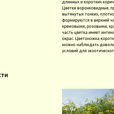
длинных и коротких кори
Цветки воронковидные, п
вытянутых тонких, плотно
формируются в верхней ча
кремовыми, розовыми, кр
часть цветка имеет инте
окрас. Цветоножка коротк
можно наблюдать довольн
условий для экзотическог
сти