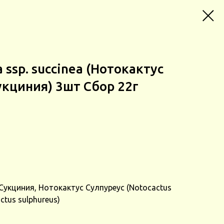
 ssp. succinea (Нотокактус
кциния) 3шт Сбор 22г
укциния, Нотокактус Сулпуреус (Notocactus
ctus sulphureus)