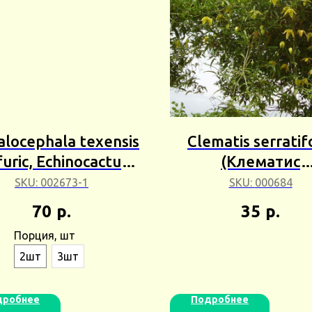
locephala texensis
Clematis serratif
furic, Echinocactus
(Клематис
(Гомалоцефала
пильчатолистн
SKU:
002673-1
SKU:
000684
асская сернистая)
Ломонос
70
р.
35
р.
Сбор 25г
пильчатолистн
Порция, шт
3+шт Сбор 25
2шт
3шт
дробнее
Подробнее