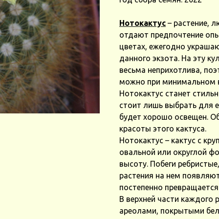
Нотокактус
– растение, 
отдают предпочтение опы
цветах, ежегодно украша
данного экзота. На эту ку
весьма неприхотлива, по
можно при минимальном в
Нотокактус станет стиль
стоит лишь выбрать для 
будет хорошо освещен. Об
красоты этого кактуса.
Нотокактус – кактус с к
овальной или округлой фо
высоту. Побеги ребристые
растения на нем появляют
постепенно превращается
В верхней части каждого 
ареолами, покрытыми бел