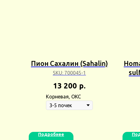
Пион Сахалин (Sahalin)
Homa
sul
SKU:
700045-1
13 200
р.
тех
Корневая, ОКС
Подробнее
По