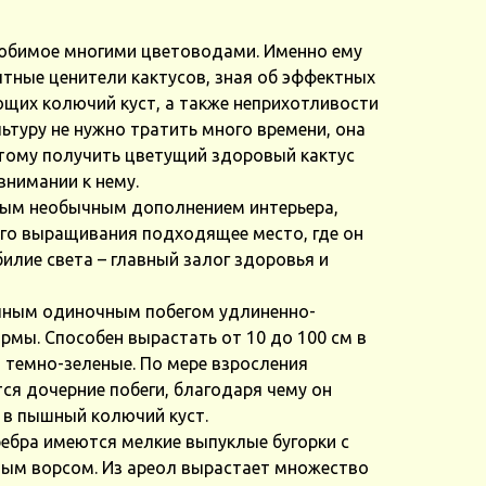
любимое многими цветоводами. Именно ему
тные ценители кактусов, зная об эффектных
ющих колючий куст, а также неприхотливости
льтуру не нужно тратить много времени, она
этому получить цветущий здоровый кактус
нимании к нему.
ным необычным дополнением интерьера,
его выращивания подходящее место, где он
илие света – главный залог здоровья и
рупным одиночным побегом удлиненно-
рмы. Способен вырастать от 10 до 100 см в
, темно-зеленые. По мере взросления
ся дочерние побеги, благодаря чему он
 в пышный колючий куст.
ребра имеются мелкие выпуклые бугорки с
ым ворсом. Из ареол вырастает множество