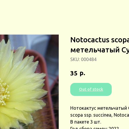
Notocactus scopa
метельчатый Су
SKU:
000484
р.
35
Out of stock
Нотокактус метельчатый С
scopa ssp. succinea, Notoca
В пакете 3 шт.
Год сбора семян: 2022