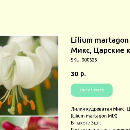
Lilium martagon
Микс, Царские 
SKU:
000625
р.
30
Out of stock
Лилия кудреватая Микс, Ц
(Lilium martagon MIX)
В пакете 3шт.
Расфасовано Поставщиком