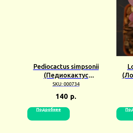
Pediocactus simpsonii
L
(Педиокактус
(Ло
Симпсона) 2шт Сбор
SKU:
000734
25г
140
р.
Подробнее
По