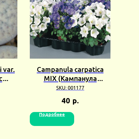
 var.
Campanula carpatica
с
MIX (Кампанула
 5+шт
карпатская Микс) 5+шт
SKU:
001177
Сбор 24г
40
р.
Подробнее