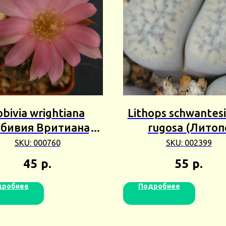
obivia wrightiana
Lithops schwantesii
бивия Вритиана)
rugosa (Литоп
3+шт Сбор 25г
Швантеса Ругоза)
SKU:
000760
SKU:
002399
Сбор 24г
45
р.
55
р.
дробнее
Подробнее