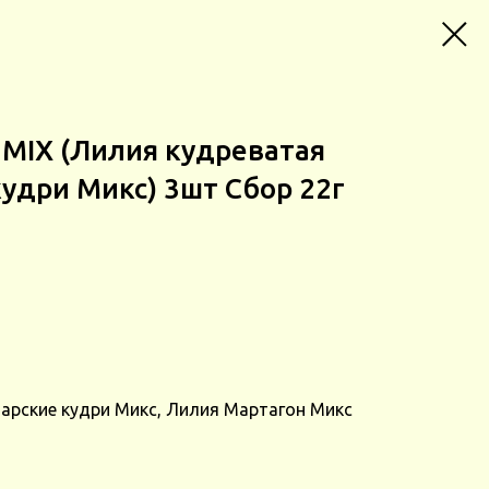
 MIX (Лилия кудреватая
кудри Микс) 3шт Сбор 22г
арские кудри Микс, Лилия Мартагон Микс
.